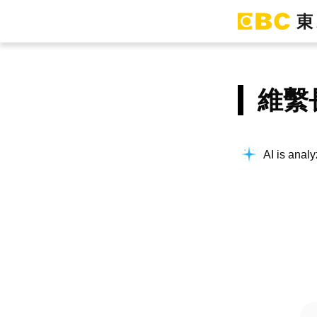
維繫
AI is analy