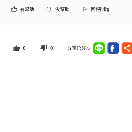
有幫助
沒幫助
回報問題
0
0
分享給好友