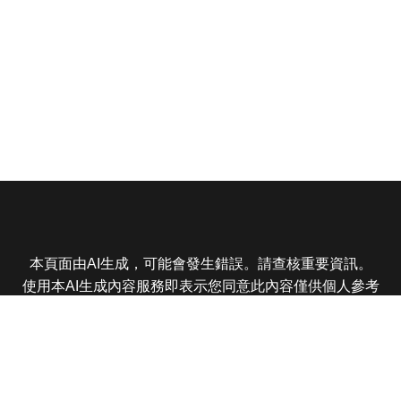
本頁面由AI生成，可能會發生錯誤。請查核重要資訊。
使用本AI生成內容服務即表示您同意此內容僅供個人參考
非商業用途，任何轉載分享皆不得違反法律或侵犯智慧財
產權，且您了解輸出內容可能不準確，所有爭議東森娛樂
保有最終解釋權