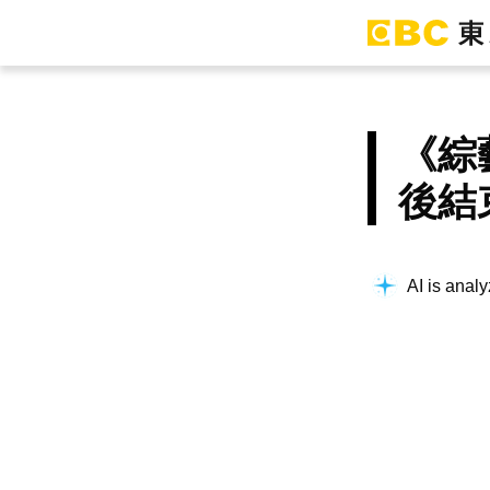
《綜
後結
AI is analy