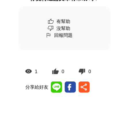
有幫助
沒幫助
回報問題
1
0
0
分享給好友