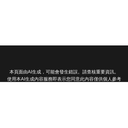
本頁面由AI生成，可能會發生錯誤。請查核重要資訊。
使用本AI生成內容服務即表示您同意此內容僅供個人參考
非商業用途，任何轉載分享皆不得違反法律或侵犯智慧財
產權，且您了解輸出內容可能不準確，所有爭議東森娛樂
保有最終解釋權
東森電視 版權所有 © 2025 EBC All Rights Reserved.
|
隱
私權政策