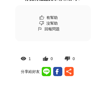
有幫助
沒幫助
回報問題
1
0
0
分享給好友