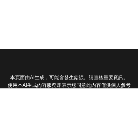
本頁面由AI生成，可能會發生錯誤。請查核重要資訊。
使用本AI生成內容服務即表示您同意此內容僅供個人參考
非商業用途，任何轉載分享皆不得違反法律或侵犯智慧財
產權，且您了解輸出內容可能不準確，所有爭議東森娛樂
保有最終解釋權
東森電視 版權所有 © 2025 EBC All Rights Reserved.
|
隱
私權政策