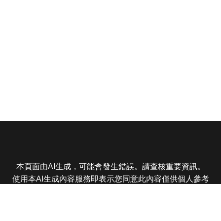
本頁面由AI生成，可能會發生錯誤。請查核重要資訊。
使用本AI生成內容服務即表示您同意此內容僅供個人參考
非商業用途，任何轉載分享皆不得違反法律或侵犯智慧財
產權，且您了解輸出內容可能不準確，所有爭議東森娛樂
保有最終解釋權