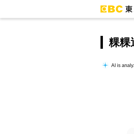
粿粿
AI is analy