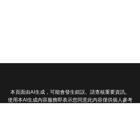
本頁面由AI生成，可能會發生錯誤。請查核重要資訊。
使用本AI生成內容服務即表示您同意此內容僅供個人參考
非商業用途，任何轉載分享皆不得違反法律或侵犯智慧財
產權，且您了解輸出內容可能不準確，所有爭議東森娛樂
保有最終解釋權