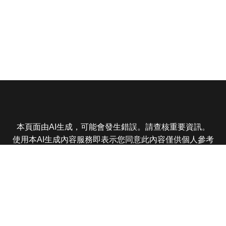
本頁面由AI生成，可能會發生錯誤。請查核重要資訊。
使用本AI生成內容服務即表示您同意此內容僅供個人參考
非商業用途，任何轉載分享皆不得違反法律或侵犯智慧財
產權，且您了解輸出內容可能不準確，所有爭議東森娛樂
保有最終解釋權
東森電視 版權所有 © 2025 EBC All Rights Reserved.
|
隱
私權政策