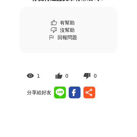
有幫助
沒幫助
回報問題
1
0
0
分享給好友