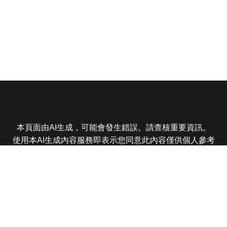
本頁面由AI生成，可能會發生錯誤。請查核重要資訊。
使用本AI生成內容服務即表示您同意此內容僅供個人參考
非商業用途，任何轉載分享皆不得違反法律或侵犯智慧財
產權，且您了解輸出內容可能不準確，所有爭議東森娛樂
保有最終解釋權
東森電視 版權所有 © 2025 EBC All Rights Reserved.
|
隱
私權政策