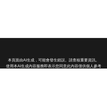
本頁面由AI生成，可能會發生錯誤。請查核重要資訊。
使用本AI生成內容服務即表示您同意此內容僅供個人參考
非商業用途，任何轉載分享皆不得違反法律或侵犯智慧財
產權，且您了解輸出內容可能不準確，所有爭議東森娛樂
保有最終解釋權
東森電視 版權所有 © 2025 EBC All Rights Reserved.
|
隱
私權政策