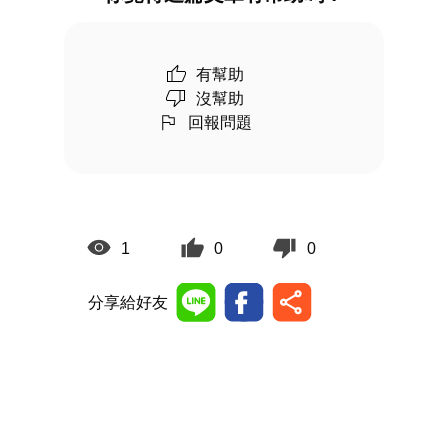
有幫助
沒幫助
回報問題
1
0
0
分享給好友