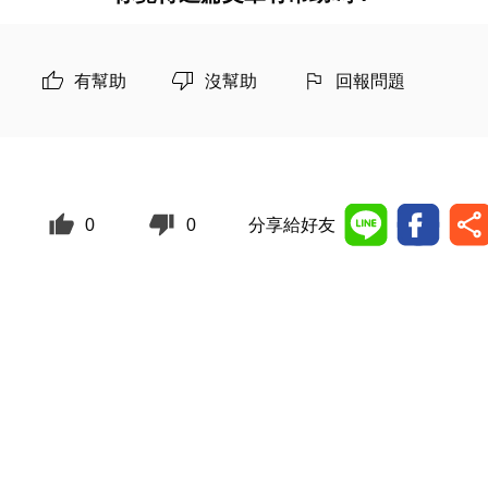
有幫助
沒幫助
回報問題
0
0
分享給好友