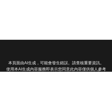
本頁面由AI生成，可能會發生錯誤。請查核重要資訊。
使用本AI生成內容服務即表示您同意此內容僅供個人參考
非商業用途，任何轉載分享皆不得違反法律或侵犯智慧財
產權，且您了解輸出內容可能不準確，所有爭議東森娛樂
保有最終解釋權
東森電視 版權所有 © 2025 EBC All Rights Reserved.
|
隱
私權政策