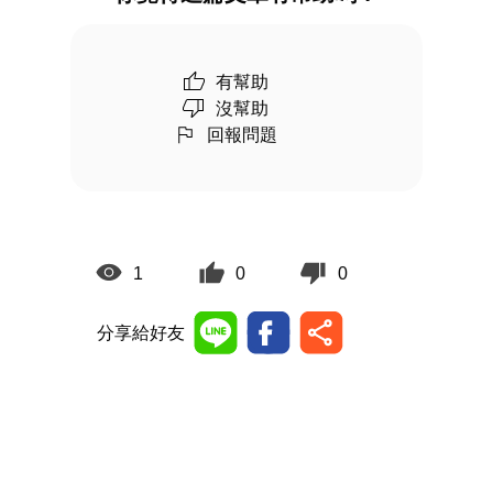
有幫助
沒幫助
回報問題
1
0
0
分享給好友