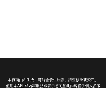
本頁面由AI生成，可能會發生錯誤。請查核重要資訊。
使用本AI生成內容服務即表示您同意此內容僅供個人參考
非商業用途，任何轉載分享皆不得違反法律或侵犯智慧財
產權，且您了解輸出內容可能不準確，所有爭議東森娛樂
保有最終解釋權