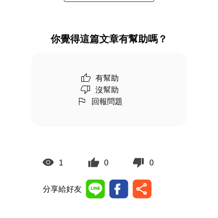
你覺得這篇文章有幫助嗎？
有幫助
沒幫助
回報問題
1
0
0
分享給好友