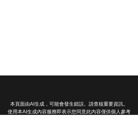
本頁面由AI生成，可能會發生錯誤。請查核重要資訊。
使用本AI生成內容服務即表示您同意此內容僅供個人參考
非商業用途，任何轉載分享皆不得違反法律或侵犯智慧財
產權，且您了解輸出內容可能不準確，所有爭議東森娛樂
保有最終解釋權