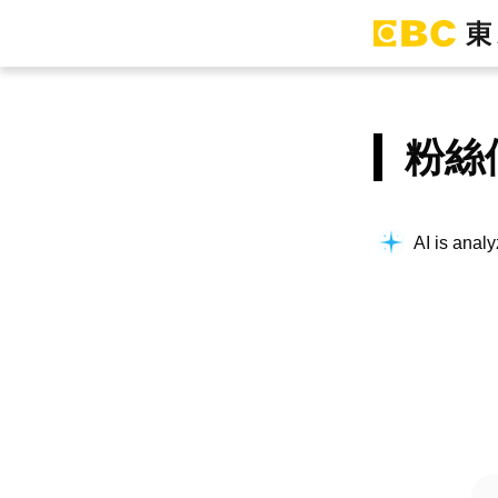
粉絲
AI is analy