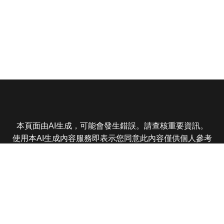
本頁面由AI生成，可能會發生錯誤。請查核重要資訊。
使用本AI生成內容服務即表示您同意此內容僅供個人參考
非商業用途，任何轉載分享皆不得違反法律或侵犯智慧財
產權，且您了解輸出內容可能不準確，所有爭議東森娛樂
保有最終解釋權
東森電視 版權所有 © 2025 EBC All Rights Reserved.
|
隱
私權政策