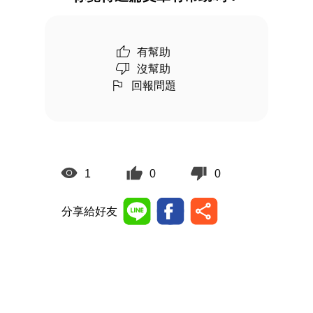
有幫助
沒幫助
回報問題
1
0
0
分享給好友