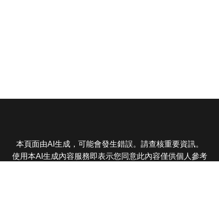
本頁面由AI生成，可能會發生錯誤。請查核重要資訊。
使用本AI生成內容服務即表示您同意此內容僅供個人參考
非商業用途，任何轉載分享皆不得違反法律或侵犯智慧財
產權，且您了解輸出內容可能不準確，所有爭議東森娛樂
保有最終解釋權