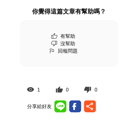
你覺得這篇文章有幫助嗎？
有幫助
沒幫助
回報問題
1
0
0
分享給好友