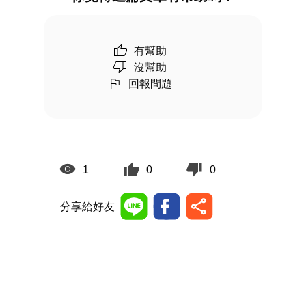
有幫助
沒幫助
回報問題
1
0
0
分享給好友