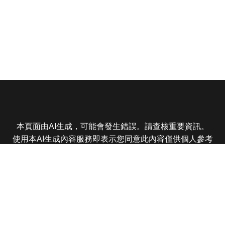
本頁面由AI生成，可能會發生錯誤。請查核重要資訊。
使用本AI生成內容服務即表示您同意此內容僅供個人參考
非商業用途，任何轉載分享皆不得違反法律或侵犯智慧財
產權，且您了解輸出內容可能不準確，所有爭議東森娛樂
保有最終解釋權
東森電視 版權所有 © 2025 EBC All Rights Reserved.
|
隱
私權政策