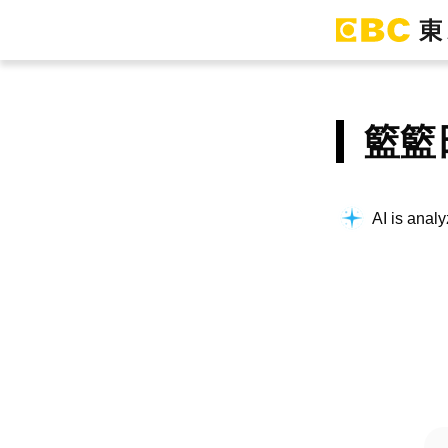
籃籃
AI is analy