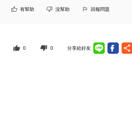
有幫助
沒幫助
回報問題
0
0
分享給好友