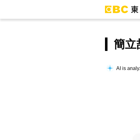
簡立
AI is analy