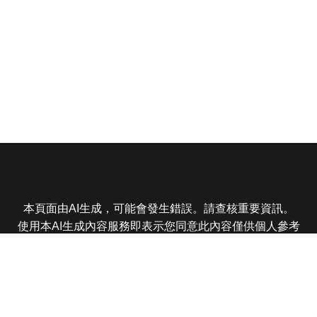
本頁面由AI生成，可能會發生錯誤。請查核重要資訊。
使用本AI生成內容服務即表示您同意此內容僅供個人參考
非商業用途，任何轉載分享皆不得違反法律或侵犯智慧財
產權，且您了解輸出內容可能不準確，所有爭議東森娛樂
保有最終解釋權