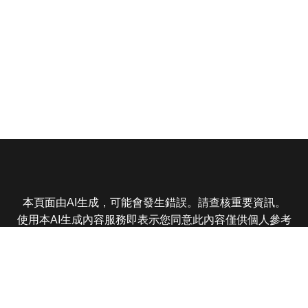
本頁面由AI生成，可能會發生錯誤。請查核重要資訊。
使用本AI生成內容服務即表示您同意此內容僅供個人參考
非商業用途，任何轉載分享皆不得違反法律或侵犯智慧財
產權，且您了解輸出內容可能不準確，所有爭議東森娛樂
保有最終解釋權