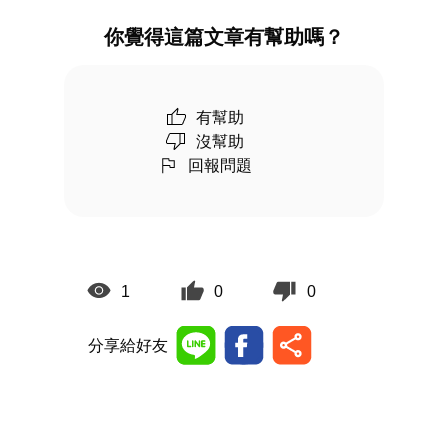
你覺得這篇文章有幫助嗎？
有幫助
沒幫助
回報問題
1
0
0
分享給好友