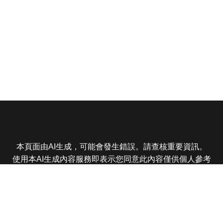
本頁面由AI生成，可能會發生錯誤。請查核重要資訊。
使用本AI生成內容服務即表示您同意此內容僅供個人參考
非商業用途，任何轉載分享皆不得違反法律或侵犯智慧財
產權，且您了解輸出內容可能不準確，所有爭議東森娛樂
保有最終解釋權