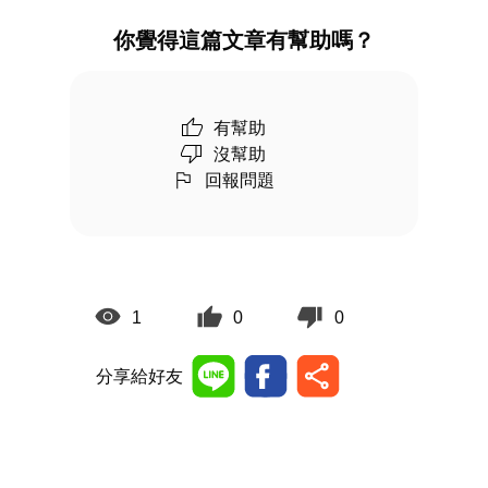
你覺得這篇文章有幫助嗎？
有幫助
沒幫助
回報問題
1
0
0
分享給好友