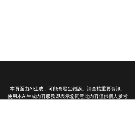
本頁面由AI生成，可能會發生錯誤。請查核重要資訊。
使用本AI生成內容服務即表示您同意此內容僅供個人參考
非商業用途，任何轉載分享皆不得違反法律或侵犯智慧財
產權，且您了解輸出內容可能不準確，所有爭議東森娛樂
保有最終解釋權