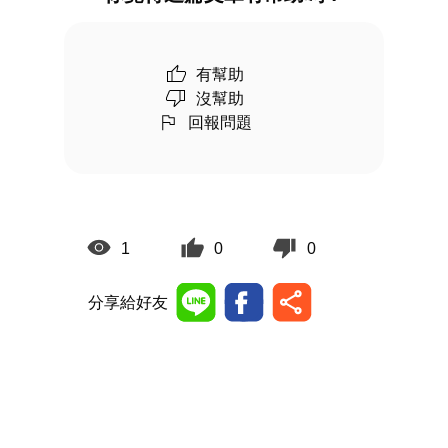
有幫助
沒幫助
回報問題
1
0
0
分享給好友