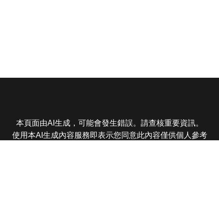
本頁面由AI生成，可能會發生錯誤。請查核重要資訊。
使用本AI生成內容服務即表示您同意此內容僅供個人參考
非商業用途，任何轉載分享皆不得違反法律或侵犯智慧財
產權，且您了解輸出內容可能不準確，所有爭議東森娛樂
保有最終解釋權
東森電視 版權所有 © 2025 EBC All Rights Reserved.
|
隱
私權政策