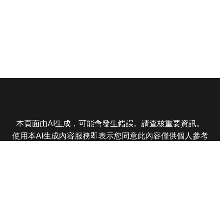
本頁面由AI生成，可能會發生錯誤。請查核重要資訊。
使用本AI生成內容服務即表示您同意此內容僅供個人參考
非商業用途，任何轉載分享皆不得違反法律或侵犯智慧財
產權，且您了解輸出內容可能不準確，所有爭議東森娛樂
保有最終解釋權
東森電視 版權所有 © 2025 EBC All Rights Reserved.
|
隱
私權政策