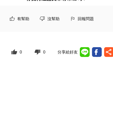
有幫助
沒幫助
回報問題
0
0
分享給好友