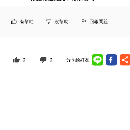
有幫助
沒幫助
回報問題
0
0
分享給好友