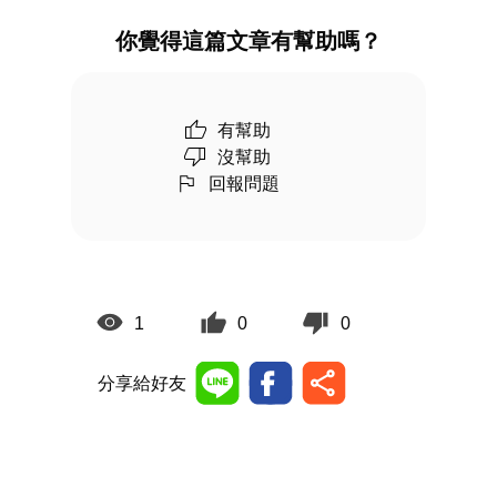
你覺得這篇文章有幫助嗎？
有幫助
沒幫助
回報問題
1
0
0
分享給好友