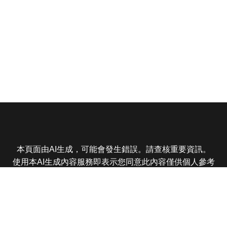
本頁面由AI生成，可能會發生錯誤。請查核重要資訊。
使用本AI生成內容服務即表示您同意此內容僅供個人參考
非商業用途，任何轉載分享皆不得違反法律或侵犯智慧財
產權，且您了解輸出內容可能不準確，所有爭議東森娛樂
保有最終解釋權