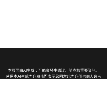
本頁面由AI生成，可能會發生錯誤。請查核重要資訊。
使用本AI生成內容服務即表示您同意此內容僅供個人參考
非商業用途，任何轉載分享皆不得違反法律或侵犯智慧財
產權，且您了解輸出內容可能不準確，所有爭議東森娛樂
保有最終解釋權