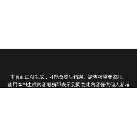
本頁面由AI生成，可能會發生錯誤。請查核重要資訊。
使用本AI生成內容服務即表示您同意此內容僅供個人參考
非商業用途，任何轉載分享皆不得違反法律或侵犯智慧財
產權，且您了解輸出內容可能不準確，所有爭議東森娛樂
保有最終解釋權
東森電視 版權所有 © 2025 EBC All Rights Reserved.
|
隱
私權政策