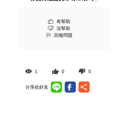
有幫助
沒幫助
回報問題
1
0
0
分享給好友