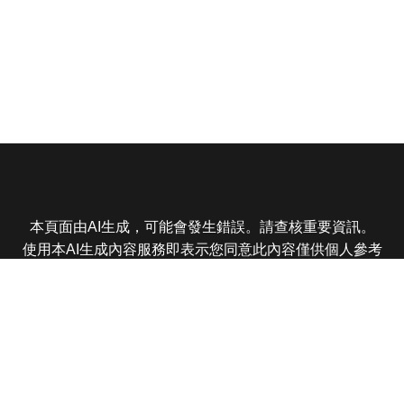
本頁面由AI生成，可能會發生錯誤。請查核重要資訊。
使用本AI生成內容服務即表示您同意此內容僅供個人參考
非商業用途，任何轉載分享皆不得違反法律或侵犯智慧財
產權，且您了解輸出內容可能不準確，所有爭議東森娛樂
保有最終解釋權
東森電視 版權所有 © 2025 EBC All Rights Reserved.
|
隱
私權政策