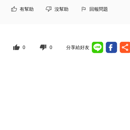
有幫助
沒幫助
回報問題
0
0
分享給好友