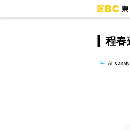
程春
AI is analy