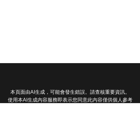
本頁面由AI生成，可能會發生錯誤。請查核重要資訊。
使用本AI生成內容服務即表示您同意此內容僅供個人參考
非商業用途，任何轉載分享皆不得違反法律或侵犯智慧財
產權，且您了解輸出內容可能不準確，所有爭議東森娛樂
保有最終解釋權