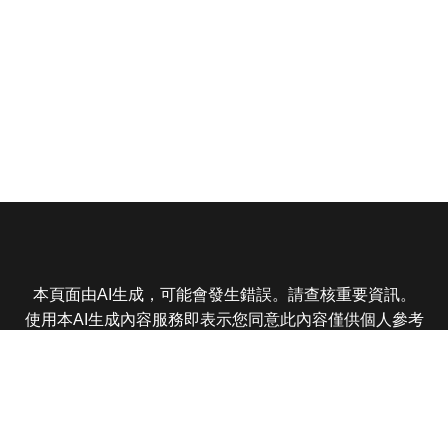
本頁面由AI生成，可能會發生錯誤。請查核重要資訊。
使用本AI生成內容服務即表示您同意此內容僅供個人參考
非商業用途，任何轉載分享皆不得違反法律或侵犯智慧財
產權，且您了解輸出內容可能不準確，所有爭議東森娛樂
保有最終解釋權