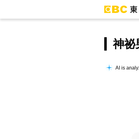
神祕
AI is analy