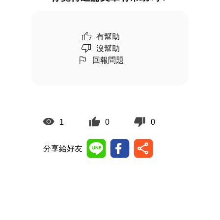
有幫助
沒幫助
回報問題
1
0
0
分享給好友