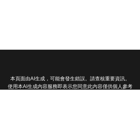
本頁面由AI生成，可能會發生錯誤。請查核重要資訊。
使用本AI生成內容服務即表示您同意此內容僅供個人參考
非商業用途，任何轉載分享皆不得違反法律或侵犯智慧財
產權，且您了解輸出內容可能不準確，所有爭議東森娛樂
保有最終解釋權
東森電視 版權所有 © 2025 EBC All Rights Reserved.
|
隱
私權政策