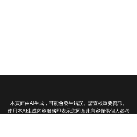
本頁面由AI生成，可能會發生錯誤。請查核重要資訊。
使用本AI生成內容服務即表示您同意此內容僅供個人參考
非商業用途，任何轉載分享皆不得違反法律或侵犯智慧財
產權，且您了解輸出內容可能不準確，所有爭議東森娛樂
保有最終解釋權