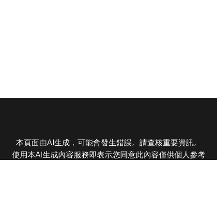
本頁面由AI生成，可能會發生錯誤。請查核重要資訊。
使用本AI生成內容服務即表示您同意此內容僅供個人參考
非商業用途，任何轉載分享皆不得違反法律或侵犯智慧財
產權，且您了解輸出內容可能不準確，所有爭議東森娛樂
保有最終解釋權