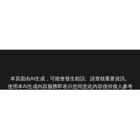
本頁面由AI生成，可能會發生錯誤。請查核重要資訊。
使用本AI生成內容服務即表示您同意此內容僅供個人參考
非商業用途，任何轉載分享皆不得違反法律或侵犯智慧財
產權，且您了解輸出內容可能不準確，所有爭議東森娛樂
保有最終解釋權
東森電視 版權所有 © 2025 EBC All Rights Reserved.
|
隱
私權政策