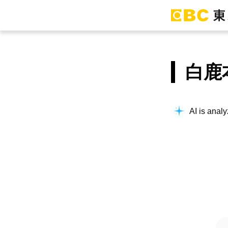
白鹿
AI is analy