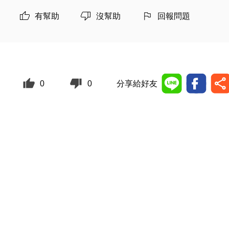
有幫助
沒幫助
回報問題
0
0
分享給好友