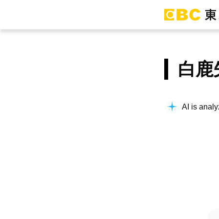
白鹿
AI is analy