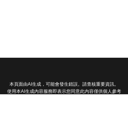
本頁面由AI生成，可能會發生錯誤。請查核重要資訊。
使用本AI生成內容服務即表示您同意此內容僅供個人參考
非商業用途，任何轉載分享皆不得違反法律或侵犯智慧財
產權，且您了解輸出內容可能不準確，所有爭議東森娛樂
保有最終解釋權