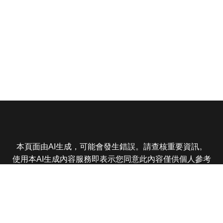
本頁面由AI生成，可能會發生錯誤。請查核重要資訊。
使用本AI生成內容服務即表示您同意此內容僅供個人參考
非商業用途，任何轉載分享皆不得違反法律或侵犯智慧財
產權，且您了解輸出內容可能不準確，所有爭議東森娛樂
保有最終解釋權