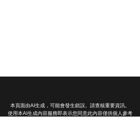
本頁面由AI生成，可能會發生錯誤。請查核重要資訊。
使用本AI生成內容服務即表示您同意此內容僅供個人參考
非商業用途，任何轉載分享皆不得違反法律或侵犯智慧財
產權，且您了解輸出內容可能不準確，所有爭議東森娛樂
保有最終解釋權