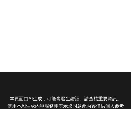
本頁面由AI生成，可能會發生錯誤。請查核重要資訊。
使用本AI生成內容服務即表示您同意此內容僅供個人參考
非商業用途，任何轉載分享皆不得違反法律或侵犯智慧財
產權，且您了解輸出內容可能不準確，所有爭議東森娛樂
保有最終解釋權