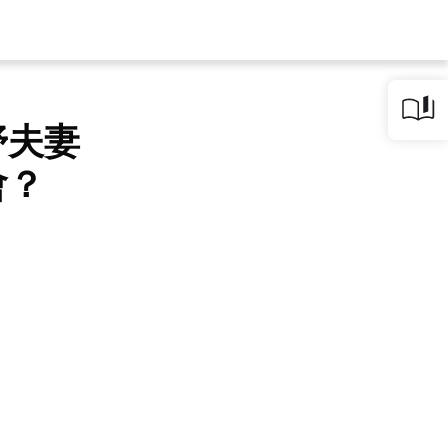
妤夫妻
會？