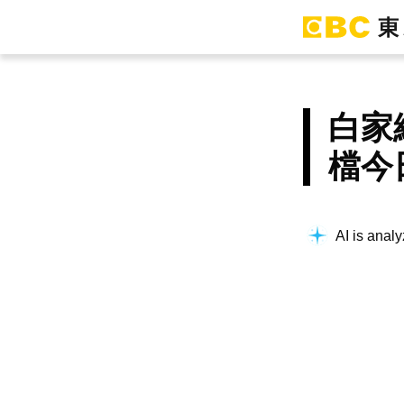
白家
檔今
AI is analy