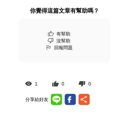
你覺得這篇文章有幫助嗎？
有幫助
沒幫助
回報問題
1
0
0
分享給好友