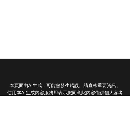
本頁面由AI生成，可能會發生錯誤。請查核重要資訊。
使用本AI生成內容服務即表示您同意此內容僅供個人參考
非商業用途，任何轉載分享皆不得違反法律或侵犯智慧財
產權，且您了解輸出內容可能不準確，所有爭議東森娛樂
保有最終解釋權