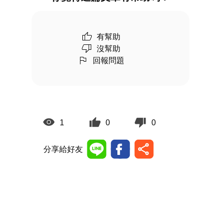
有幫助
沒幫助
回報問題
1
0
0
分享給好友