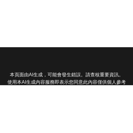
本頁面由AI生成，可能會發生錯誤。請查核重要資訊。
使用本AI生成內容服務即表示您同意此內容僅供個人參考
非商業用途，任何轉載分享皆不得違反法律或侵犯智慧財
產權，且您了解輸出內容可能不準確，所有爭議東森娛樂
保有最終解釋權
東森電視 版權所有 © 2025 EBC All Rights Reserved.
|
隱
私權政策